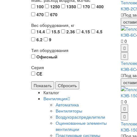
Макс. расход воздуха, м3/час
Теплов
100
1250
1350
170
400
КЭВ-2С
470
670
Под за
остави
Вес оборудования, кг
14.4
15.5
2.36
4.15
4.5
6.2
9
0
Тип оборудования
Офисный
Теплов
Серия
КЭВ-6С
CE
Под за
остави
Каталог
Вентиляция
0
Автоматика
Вентиляторы
Воздухораспределители
Оцинкованные элементы
Теплов
вентиляции
КЭВ-15
Пластиковые системы
Под за