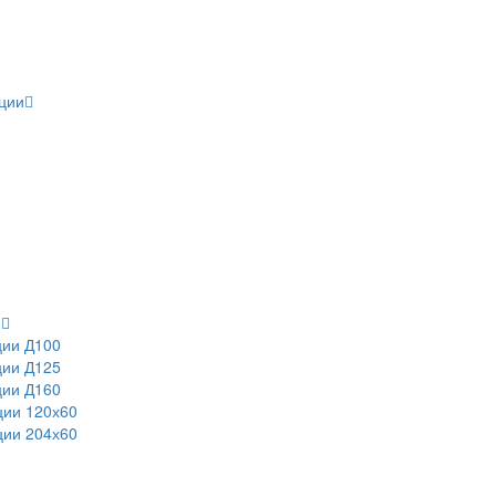
ции
и
ции Д100
ции Д125
ции Д160
ции 120х60
ции 204х60